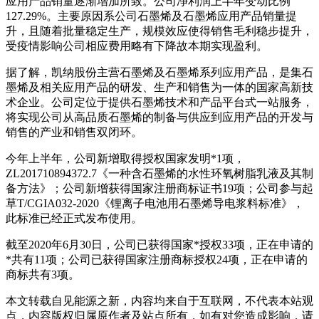
应用产品销量逐渐增加所致。公司净利润上半年变动比例
127.29%。主要原因系公司石墨烯及石墨烯应用产品销量提
升，且随着批量稳定生产，规模效应使得销售毛利稳步提升，
受疫情影响公司相应费用略有下降故本期实现盈利。
据了解，凯纳股份主营石墨烯及石墨烯系列应用产品，是集石
墨烯及相关应用产品的研发、生产和销售为一体的国家高新技
术企业。公司定位于提供石墨烯技术和产品平台式一站服务，
将实现公司从高品质石墨烯的制备与供应到应用产品的开发与
销售的产业和销售双闭环。
今年上半年，公司新增取得授权国家发明*1项，
ZL201710894372.7《一种含石墨烯的水性环氧树脂乳液及其制
备方法》；公司新增获得国家注册商标证书19项；公司参与起
草T/CGIA032-2020《锂离子电池用石墨烯导电浆料标准》，
此标准已经正式发布使用。
截至2020年6月30日，公司已获得国家*授权33项，正在申请的
*共有11项；公司已获得国家注册商标授权24项，正在申请的
商标共有3项。
本文转载自见能源之新，内容均来自于互联网，不代表本站观
点，内容版权归属原作者及站点所有，如有对您造成影响，请