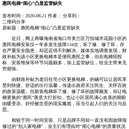
惠民电梯“闹心”凸显监管缺失
发布时间：2020-08-21
作者：
分享到：
二维码分享
原标题：惠民电梯“闹心”凸显监管缺失
近日，网上再曝海南省海口市美兰区万恒城市花园小区的
惠民电梯安装仅一年多发生故障134次，坏了修、修了坏，存
在严重安全隐患，却迟迟得不到解决。媒体实地调查发现，财
政补贴为该小区更换电梯本是便民惠民之事，但在电梯招投
标、安装维保等环节问题颇多，加上监管缺位，给业主带来无
穷烦恼。
由财政补贴为老旧住宅小区更换电梯，的确可以让居民享
受到快捷、舒适的出行温馨，传递出政府关注民生、关怀百姓
的政策温暖。但新装电梯坏了修、修了坏的故障频发，却让电
梯更换的“惠民”善意大打折扣，也让小区居民满心欢喜的期盼
由暖变凉。好经被念歪的现实尴尬，应当引起人们的关注与反
思。
相较于同一时间安装、只是品牌不同却一直没有因故障报
修过的“别人家电梯”，业主们有理由对“闹心电梯”的质量状况