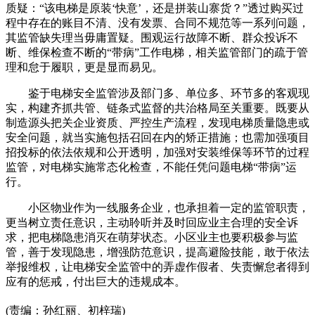
质疑：“该电梯是原装‘快意’，还是拼装山寨货？”透过购买过
程中存在的账目不清、没有发票、合同不规范等一系列问题，
其监管缺失理当毋庸置疑。围观运行故障不断、群众投诉不
断、维保检查不断的“带病”工作电梯，相关监管部门的疏于管
理和怠于履职，更是显而易见。
鉴于电梯安全监管涉及部门多、单位多、环节多的客观现
实，构建齐抓共管、链条式监督的共治格局至关重要。既要从
制造源头把关企业资质、严控生产流程，发现电梯质量隐患或
安全问题，就当实施包括召回在内的矫正措施；也需加强项目
招投标的依法依规和公开透明，加强对安装维保等环节的过程
监管，对电梯实施常态化检查，不能任凭问题电梯“带病”运
行。
小区物业作为一线服务企业，也承担着一定的监管职责，
更当树立责任意识，主动聆听并及时回应业主合理的安全诉
求，把电梯隐患消灭在萌芽状态。小区业主也要积极参与监
管，善于发现隐患，增强防范意识，提高避险技能，敢于依法
举报维权，让电梯安全监管中的弄虚作假者、失责懈怠者得到
应有的惩戒，付出巨大的违规成本。
(责编：孙红丽、初梓瑞)