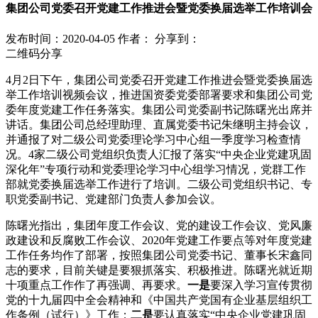
集团公司党委召开党建工作推进会暨党委换届选举工作培训会
发布时间：2020-04-05
作者：
分享到：
二维码分享
4月2日下午，集团公司党委召开党建工作推进会暨党委换届选
举工作培训视频会议，推进国资委党委部署要求和集团公司党
委年度党建工作任务落实。集团公司党委副书记陈曙光出席并
讲话。集团公司总经理助理、直属党委书记朱继明主持会议，
并通报了对二级公司党委理论学习中心组一季度学习检查情
况。4家二级公司党组织负责人汇报了落实“中央企业党建巩固
深化年”专项行动和党委理论学习中心组学习情况，党群工作
部就党委换届选举工作进行了培训。二级公司党组织书记、专
职党委副书记、党建部门负责人参加会议。
陈曙光指出，集团年度工作会议、党的建设工作会议、党风廉
政建设和反腐败工作会议、2020年党建工作要点等对年度党建
工作任务均作了部署，按照集团公司党委书记、董事长宋鑫同
志的要求，目前关键是要狠抓落实、积极推进。陈曙光就近期
十项重点工作作了再强调、再要求。
一是
要深入学习宣传贯彻
党的十九届四中全会精神和《中国共产党国有企业基层组织工
作条例（试行）》工作；
二是
要认真落实“中央企业党建巩固