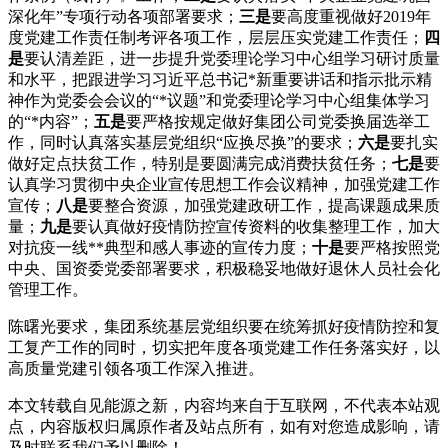
深化年”专项行动各项部署要求；
三是
要高度重视做好2019年
度党建工作责任制考评各项工作，层层压实党建工作责任；
四
是
要认清差距，进一步提升党委理论学习中心组学习研讨质量
和水平，把跟进学习习近平总书记*新重要讲话和指示批示精
神作为党委会会议的“*议题”和党委理论学习中心组集体学习
的“*内容”；
五是
要严格按规定做好集团公司党委换届选举工
作，同时认真落实基层党组织“应换尽换”的要求；
六是
要扎实
做好定点扶贫工作，特别是要圆满完成消费扶贫任务；
七是
要
认真学习贯彻中央企业宣传思想工作会议精神，加强党建工作
宣传；
八是
要整合资源，加强党建政研工作，提高课题成果质
量；
九是
要认真做好疫情防控宣传资料的收集整理工作，加大
对抗疫一线**典型和感人事迹的宣传力度；
十是
要严格按照党
中央、国资委党委部署要求，积极稳妥地做好退休人员社会化
管理工作。
陈曙光要求，集团系统基层党组织要在统筹抓好疫情防控和复
工复产工作的同时，切实把年度各项党建工作任务落实好，以
高质量党建引领各项工作深入推进。
本文转载自见能源之新，内容均来自于互联网，不代表本站观
点，内容版权归属原作者及站点所有，如有对您造成影响，请
及时联系我们予以删除！