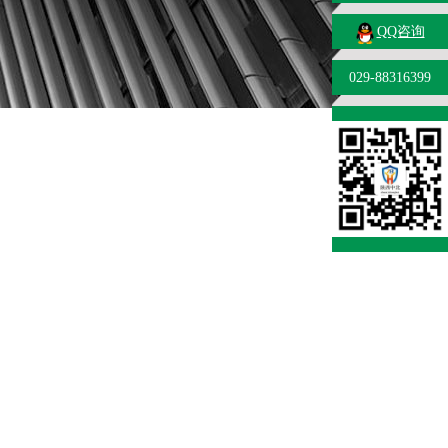
QQ咨询
029-88316399