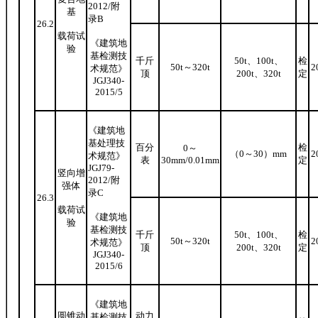
2012
/
附
基
录B
26.2
载荷试
《建筑地
验
基检测技
千斤
50t、100t、
检
50t
～
320t
2
术规范》
顶
200t、320t
定
JGJ340-
2015/5
《建筑地
基处理技
百分
检
0
～
（
0
～
30
）
mm
2
术规范》
表
30mm
/
0.01mm
定
JGJ79-
竖向增
2012
/
附
强体
录C
26.3
载荷试
《建筑地
验
基检测技
千斤
50t、100t、
检
50t
～
320t
2
术规范》
顶
200t、320t
定
JGJ340-
2015/6
《建筑地
圆锥动
动力
基检测技