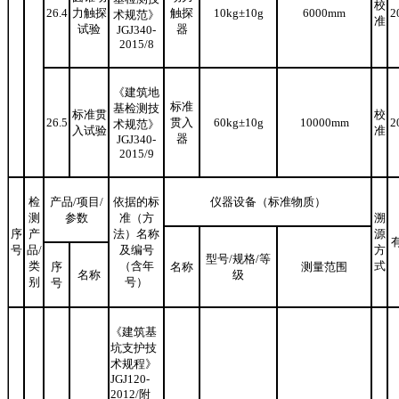
校
26.4
力触探
触探
10kg±10g
6000mm
2
术规范》
准
试验
器
JGJ340-
2015/8
《建筑地
标准
基检测技
标准贯
校
26.5
贯入
60kg±10g
10000mm
2
术规范》
入试验
准
器
JGJ340-
2015/9
检
产品
/
项目
/
依据的标
仪器设备（标准物质）
测
参数
准（方
溯
序
产
法）名称
源
号
品
/
及编号
方
型号
/
规格
/
等
类
（含年
式
序
名称
测量范围
名称
级
别
号）
号
《建筑基
坑支护技
术规程》
JGJ120-
2012
/
附