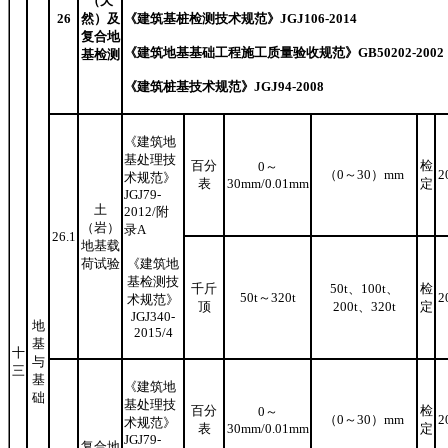
（天
26
然）及
《建筑基桩检测技术规范》
JGJ106-20
14
复合地
《建筑地基基础工程施工质量验收规范》
GB50202-200
2
基检测
《建筑桩基技术规范》
JGJ94-2008
《建筑地
基处理技
百分
检
0
～
（
0
～
30
）
mm
2
术规范》
表
30mm
/
0.01mm
定
JGJ79-
土
2012
/
附
（岩）
录A
26.1
地基载
荷试验
《建筑地
基检测技
千斤
50t、100t、
检
50t～320t
2
术规范》
顶
200t、320t
定
JGJ340-
地
2015/4
基
十
与
三
基
《建筑地
础
基处理技
百分
检
0
～
（
0
～
30
）
mm
2
术规范》
表
30mm
/
0.01mm
定
JGJ79-
复合地