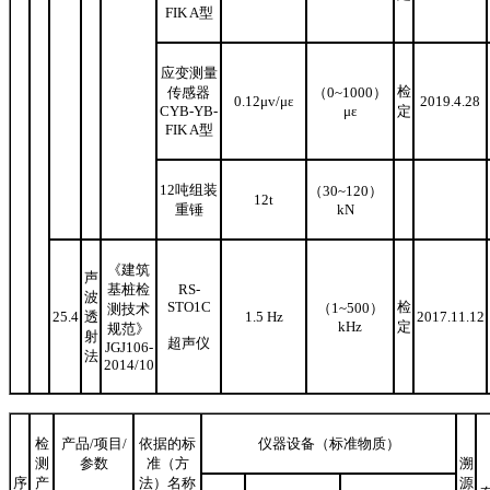
FIK A
型
应变测量
检
传感器
（
0
~
1000
）
0.12μv/με
2019.4.28
CYB-YB-
με
定
FIK A
型
12
吨组装
（
30
~
120
）
12t
重锤
kN
《建筑
声
基桩检
RS-
波
STO1C
检
（
1
~
500
）
测技术
25.4
透
1.5
Hz
2017.11.12
kHz
定
规范》
射
超声仪
JGJ106-
法
20
14
/10
检
产品
/
项目
/
依据的标
仪器设备（标准物质）
测
参数
准（方
溯
序
产
法）名称
源