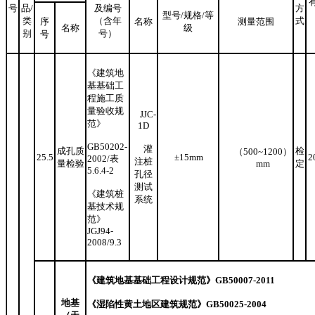
号
品
/
及编号
方
型号
/
规格
/
等
类
（含年
式
序
名称
测量范围
名称
级
别
号）
号
《建筑地
基基础工
程施工质
量验收规
JJC-
范》
1D
GB50202-
灌
成孔质
检
（
500
~
1200
）
25.5
±15mm
2
2002
/
表
注桩
量检验
mm
定
5.6.4-2
孔径
测试
《建筑桩
系统
基技术规
范》
JGJ94-
2008/9.3
《建筑地基基础工程设计规范》
GB5
0
0
07
-20
11
地基
《湿陷性黄土地区建筑规范》
GB
50025
-20
04