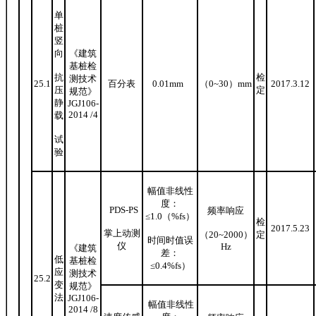
单
桩
竖
向
《建筑
基桩检
抗
检
测技术
25.1
百分表
0.01mm
（0~30）mm
2017.3.12
压
定
规范》
静
JGJ106-
20
14
/
4
载
试
验
幅值非线性
度：
PDS-PS
频率响应
≤1.0
（
%fs
）
检
2017.5.23
掌上动测
（
20
~
2000
）
定
时间时值误
仪
H
z
《建筑
差：
低
基桩检
≤0.4%fs
）
应
测技术
25.2
变
规范》
法
JGJ106-
幅值非线性
20
14
/8