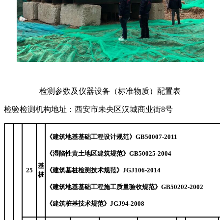
检测参数及仪器设备（标准物质）配置表
检验检测机构地址：
西安市未央区汉城商业街
8号
《建筑地基基础工程设计规范》
GB5
0
0
07
-20
11
《湿陷性黄土地区建筑规范》
GB
50025
-20
04
基
25
《建筑基桩检测技术规范》
JGJ106-20
14
桩
《建筑地基基础工程施工质量验收规范》
GB50202-200
2
《建筑桩基技术规范》
JGJ94-2008