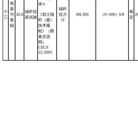
地
录A
基
锚杆
十
锚杆拉
检
与
26.6
《岩土锚
拉力
ML300
（0~300）kN
2
三
拔试验
定
基
杆（索）
计
础
技术规
程》（附
条文说
明）
CECS
22:2005