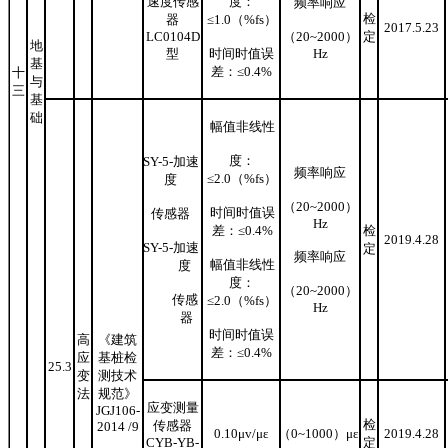
速度传感
度：
频率响应
检
器
≤1.0
（
%fs
）
2017.5.23
LC0104D
（
20
~
2000
）
定
地
型
时间时值误
Hz
基
差：
≤0.4%
十
与
三
基
础
幅值非线性
度：
SY-5-
加速
频率响应
≤2.0
（
%fs
）
度
（
20
~
2000
）
时间时值误
传感器
Hz
差：
≤0.4%
检
2019.4.28
SY-5-
加速
定
频率响应
幅值非线性
度
度：
（
20
~
2000
）
传感
≤2.0
（
%fs
）
Hz
器
时间时值误
高
《建筑
差：
≤0.4%
应
基桩检
25.3
变
测技术
法
规范》
应变测量
JGJ106-
检
传感器
2
014
/9
0.10μv/με
（
0
~
1000
）
με
2019.4.28
CYB-YB-
定